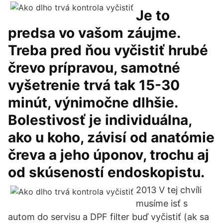
Je to
predsa vo vašom záujme.
Treba pred ňou vyčistiť hrubé
črevo prípravou, samotné
vyšetrenie trvá tak 15-30
minút, výnimočne dlhšie.
Bolestivosť je individuálna,
ako u koho, závisí od anatómie
čreva a jeho úponov, trochu aj
od skúseností endoskopistu.
2013 V tej chvíli
musíme isť s
autom do servisu a DPF filter buď vyčistiť (ak sa