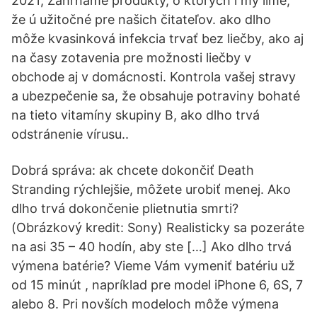
2021; Zahŕňame produkty, o ktorých i my líme,
že ú užitočné pre našich čitateľov. ako dlho
môže kvasinková infekcia trvať bez liečby, ako aj
na časy zotavenia pre možnosti liečby v
obchode aj v domácnosti. Kontrola vašej stravy
a ubezpečenie sa, že obsahuje potraviny bohaté
na tieto vitamíny skupiny B, ako dlho trvá
odstránenie vírusu..
Dobrá správa: ak chcete dokončiť Death
Stranding rýchlejšie, môžete urobiť menej. Ako
dlho trvá dokončenie plietnutia smrti?
(Obrázkový kredit: Sony) Realisticky sa pozeráte
na asi 35 – 40 hodín, aby ste […] Ako dlho trvá
výmena batérie? Vieme Vám vymeniť batériu už
od 15 minút , napríklad pre model iPhone 6, 6S, 7
alebo 8. Pri novších modeloch môže výmena