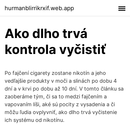
hurmanblirrikrxif.web.app
Ako dlho trvá
kontrola vyčistiť
Po fajčení cigarety zostane nikotín a jeho
vedľajšie produkty v moči a slinách po dobu 4
dní a v krvi po dobu až 10 dní. V tomto článku sa
zaoberáme tým, či sa to medzi fajčením a
vapovaním líši, aké sú pocity z vysadenia a či
môžu ľudia ovplyvniť, ako dlho trvá vyčistenie
ich systému od nikotínu.