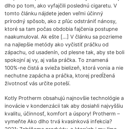
dlho po tom, ako vyfajčili poslednú cigaretu. V
tomto článku nájdete jeden veľmi účinný
prírodný spôsob, ako z pľúc odstrániť nánosy,
ktoré sa tam počas obdobia fajčenia postupne
naakumuloval. Ak ešte […] V článku sa pozrieme
na najlepšie metódy ako vyčistiť práčku od
zápachu, od usadenín, od plesne tak, aby ste boli
spokojní aj vy, aj vaša práčka. To znamená
100%-ne čistá a svieža bielizeň, ktorá vonia a nie
nechutne zapácha a práčka, ktorej predĺžená
životnosť vás určite poteší.
Kotly Protherm obsahujú najnovšie technológie a
inovácie v kondenzácii tak aby dosiahli najvyššiu
kvalitu, účinnosť, komfort a úspory! Protherm –
vymeňte Ako dlho trvá kvasinková infekcia?