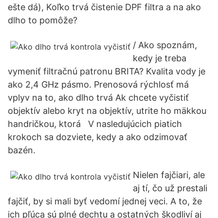
ešte dá), Koľko trvá čistenie DPF filtra a na ako
dlho to pomôže?
/ Ako spoznám,
kedy je treba
vymeniť filtračnú patronu BRITA? Kvalita vody je
ako 2,4 GHz pásmo. Prenosová rýchlosť má
vplyv na to, ako dlho trvá Ak chcete vyčistiť
objektív alebo kryt na objektív, utrite ho mäkkou
handričkou, ktorá V nasledujúcich piatich
krokoch sa dozviete, kedy a ako odzimovať
bazén.
Nielen fajčiari, ale
aj tí, čo už prestali
fajčiť, by si mali byť vedomí jednej veci. A to, že
ich pľúca sú plné dechtu a ostatných škodliví aj