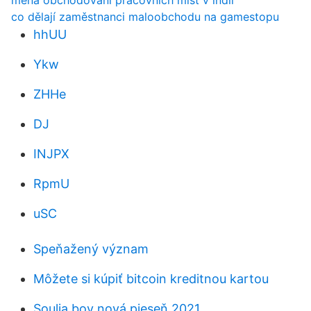
měna obchodování pracovních míst v indii
co dělají zaměstnanci maloobchodu na gamestopu
hhUU
Ykw
ZHHe
DJ
INJPX
RpmU
uSC
Speňažený význam
Môžete si kúpiť bitcoin kreditnou kartou
Soulja boy nová pieseň 2021